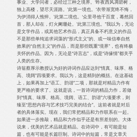
事业、大学问者，必经过三种之境界。‘昨夜西风凋碧树，
独上高楼，望尽天涯路。’此第一境也。‘衣带渐宽终不悔，
为伊消得人憔悴。’此第二境也。‘众里寻他千百度，蓦然回
首，那人却在，灯火阑珊处。’此第三境也。”我以为，无论
是文学作品，或其他艺术作品，真正具备不朽意义的作品
不是那些单纯追求词藻的“形式主义”的、或一味信奉自然
效果的“自然主义”的作品，而是那些既重“境界”，也有终极
关怀的作品。因为，无论是“诗言志”，或是“诗缘情”都关乎
人类的生存。
诗翁蔡厚示教授认为好的诗词作品应达到“情真、味厚、格
高、境阔”四项要求。我以为，这是精到的概括。在这基础
上，如果再加上“语工、韵谐”二项，那就是对精品力作有
更严格的要求了。这就是说，一首诗词的精品力作，若做
到“情真、味厚、格高、境阔、语工、韵谐”六项要求，则
臻至“思想内容与艺术技巧完美的结合”。这前者就是对后
者的具体落实。现在，我们常把精品和力作联系在一起。
如果进一步推敲，精品和力作似乎还是有所差别的。大体
说来，优美的艺术品就是精品。在诗词中，有可能是短
篇，也有可能是长篇巨制。诗词中的短篇，常是文章天