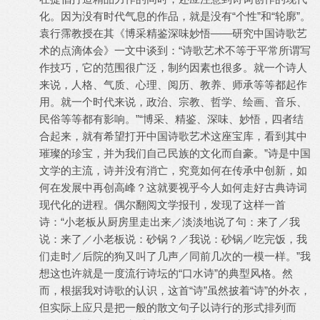
化。因为没有时代气息的作品，就是没有“个性”和“轮廓”。
袁行霈教授在其《博采精鉴深味妙悟——研究中国诗歌艺
术的点滴体会》一文中谈到：“诗歌艺术不等于平常所谓写
作技巧，它的范围很广泛，制约因素也很多。就一个诗人
来说，人格、气质、心理、阅历、教养、师承等等都起作
用。就一个时代来说，政治、宗教、哲学、绘画、音乐、
民俗等等都有影响。”“博采、精鉴、深味、妙悟，四者结
合起来，就有希望打开中国诗歌艺术这座宝库，看到其中
璀璨的珍宝，并为我们自己民族的文化而自豪。”诗是中国
文学的主流，诗并没有消亡，究竟如何在传承中创新，如
何在发展中再创高峰？这就要视乎今人如何走好古典诗词
现代化的进程。偶尔翻阅文学报刊，发现了这样一首
诗：“小老板从厨房里走出来／淡淡地说了句：来了／我
说：来了／小老板说：砂锅？／我说：砂锅／吃完饭，我
们走时／后院的狗又叫了几声／同前几次的一模一样。”我
想这也许就是一度流行诗坛的“口水诗”的典型风格。然
而，根据我对诗歌的认识，这首“诗”虽然披着“诗”的外衣，
但实际上应只是把一般的散文句子以诗行的形式排列而