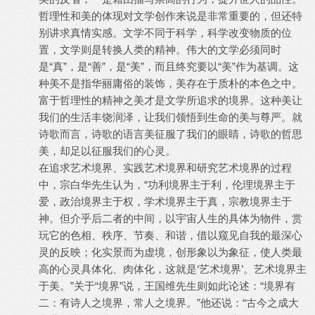
哲理性和美的体现对文学创作来说是非常重要的，但还特
别讲求真情实感。文学不同于科学，科学改变物质的位
置，文学则是转换人类的精神。伟大的文学必须同时
是“真”，是“善”，是“美”，而且终究要以“美”作为基调。这
种美不是指华丽庸俗的装饰，美存在于质朴的本色之中。
富于哲理性的精神之美才是文学所追求的境界。这种美让
我们的生活丰饶润泽，让我们领悟到生命的美与尊严。就
诗歌而言，诗歌的语言美征服了我们的眼睛，诗歌的哲思
美，却足以征服我们的心灵。
在追求艺术境界、实践艺术境界和研究艺术境界的过程
中，宗白华先生认为，“功利境界主于利，伦理境界主于
爱，政治境界主于权，学术境界主于真，宗教境界主于
神。但介乎后二者的中间，以宇宙人生的具体为物件，赏
玩它的色相、秩序、节奏、和谐，借以窥见自我的最深心
灵的反映；化实景而为虚境，创形象以为象征，使人类最
高的心灵具体化、肉体化，这就是‘艺术境界’。艺术境界主
于美。”关于“境界”说，王国维先生则如此论述：“境界有
二：有诗人之境界，常人之境界。”他还说：“古今之成大