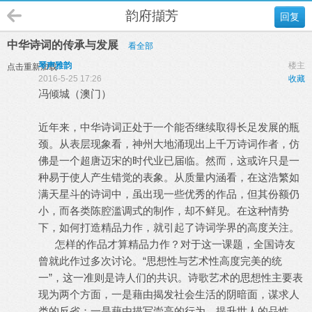
韵府擷芳
回复
中华诗词的传承与发展
看全部
琴声雅韵
楼主
点击重新加载
2016-5-25 17:26
收藏
冯倾城（澳门）
近年来，中华诗词正处于一个能否继续取得长足发展的瓶
颈。从表层现象看，神州大地涌现出上千万诗词作者，仿
佛是一个超唐迈宋的时代业已届临。然而，这或许只是一
种易于使人产生错觉的表象。从质量内涵看，在这浩繁如
满天星斗的诗词中，虽出现一些优秀的作品，但其份额仍
小，而各类陈腔滥调式的制作，却不鲜见。在这种情势
下，如何打造精品力作，就引起了诗词学界的高度关注。
怎样的作品才算精品力作？对于这一课题，全国诗友
曾就此作过多次讨论。“思想性与艺术性高度完美的统
一”，这一准则是诗人们的共识。诗歌艺术的思想性主要表
现为两个方面，一是藉由揭发社会生活的阴暗面，谋求人
类的反省；一是藉由描写崇高的行为，提升世人的品性。