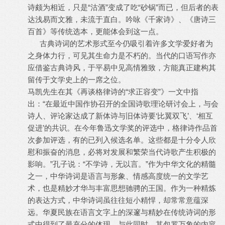
诗颇为相近，只是“沽酒”变成了吃“砂锅”而已，但后者的表
达浅易而文雅，未流于直白。吟咏《千家诗》、《唐诗三
百首》等传统选本，更能体会到这一点。
古典诗词的艺术形式至今仍吸引着许多文学爱好者为
之身体力行，可见其生命力是不朽的。当代的口语写作亦
应借鉴古典诗风，于平易中见高情雅致，方能真正建构其
留传于文学史上的一席之位。
马凯先生在其《再谈格律诗的“求正容变”》一文中指
出：“在最近中国作协召开的全国诗歌理论研讨会上，与会
诗人、评论家达成了新体诗与旧体诗要‘比翼双飞’、‘相互
促进’的共识。在今年鲁迅文学奖的评选中，格律诗作品首
次参加评选，有的已列入候选名单。这些都是十分令人欣
慰和振奋的消息，必将对发展和繁荣当代诗歌产生积极的
影响。”孔子说：“不学诗，无以言。”作为中华文化的精髓
之一，中华诗词是语言与形象、情感高度统一的文学艺
术，也是精妙才华与丰富思想驰骋的王国。作为一种精炼
的表达方式，中华诗词虽往往短小精悍，却常常意蕴深
远。华夏民族在语言文字上的深邃与精妙在传统诗词的形
式中得到了最充分的体现。与此同时，其包罗万象的内容