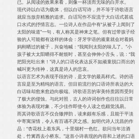
已。从阅读的效果来看，则像一杯淡而无味的白开水。
现代诗以白话为载体，但以白话写诗，并不等于诗歌语言
就应当放弃精雅的追求。白话写作不应流于大白话式甚或
口水式的抒情言志。一位诗人在作品中有“从被子上闻到了
太阳的味道”一句，有人称其是神来之笔。但有过带孩子经
验的人可能都有这样的体会：牙牙学语的顽童就会对着妈
妈刚晒过的被子，兴奋地喊：“我闻到太阳的味儿了。”小
孩子被大太阳晒得不耐烦时，甚至会伸伸小舌头，说：“我
把阳光吐出来！”诗人的口语化表达反不如顽童脱口而出的
喊叫更为传神，这真是诗人的悲哀。
以语言艺术为表现手段的诗，是文学的最高样式。诗的语
言应是至为精纯的语言。但目前流行的口语诗所表达的大
白话味却愈来愈趋向极端。诗歌语言的审美特质因而受到
了极大的侵蚀。与此对照，古人的诗词创作也往往以日常
体验为表现对象，不少佳作即使今人读之也颇觉浅易。
而其诗歌语言不仅合辙押韵，读来颇有乐感，且能于平淡
中寄寓深情，令人有百诵不厌之感。如明代诗人沈昌的作
品：“杏花枝上着东风，十里烟村一色红。欲问当年沽酒
处，竹篱西去小桥东。”这首小诗表现的内容和上述的口语