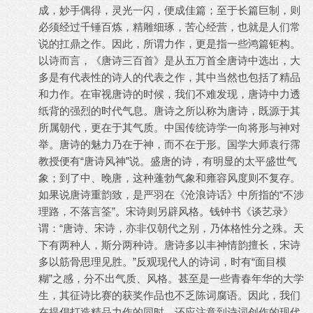
成，妙手偶得，灵光一闪，便成佳篇；至于长篇巨制，则
必须经过千锤百炼，精雕细琢，苦心经营，也就是人们常
说的扛鼎之作。因此，所谓力作，更是指一些鸿篇钜构。
以诗而言，《唐诗三百首》是从五万首全唐诗中选出，大
多是有代表性的诗人的代表之作，其中当然也包括了精品
和力作。在审视唐诗的时候，我们不难发现，唐诗中力透
纸背的强烈的时代气息。唐诗之所以称为唐诗，既源于其
所属朝代，更在于其气质。中国传统诗学一向将形与神对
举。唐诗的魅力乃在于神，而不在于形。国学大师袁行霈
教授便有“唐诗风神”说。盛唐的诗，有明显的太平盛世气
象；到了中、晚唐，这种蓬勃气象和雍容风度则不复存。
如果说唐诗重韵致，是严羽在《沧浪诗话》中所指的“不涉
理路，不落言筌”。宋诗则另辟风格。钱钟书《谈艺录》
谓：“唐诗、宋诗，亦非仅朝代之别，乃体格性分之殊。天
下有两种人，斯分两种诗。唐诗多以丰神情韵擅长，宋诗
多以筋骨思理见胜。”反观现代人的诗词，时有“面目模
糊”之感，分不出气质、风格。甚至是一些青春年华的大学
生，其征诗比赛的获奖作品也不乏陈词腐语。因此，我们
在提倡打造精品力作的同时，还应注意到诗词创作的现代