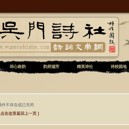
词心曲韵
韵府擷芳
精英诗社
诗校园地
插件不存在或已关闭
[ 点击这里返回上一页 ]