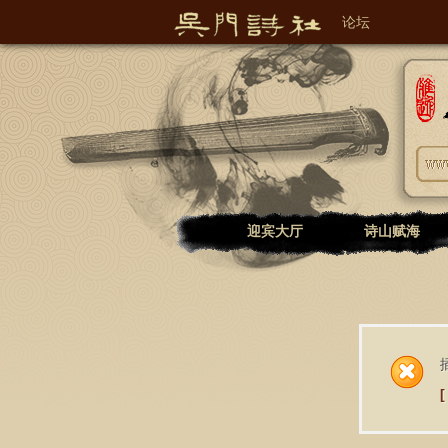
论坛
吴门诗社诗词文学网
迎宾大厅
诗山赋海